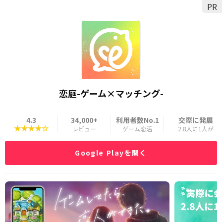
PR
恋庭-ゲーム×マッチング-
4.3
34,000+
利用者数No.1
交際に発展
★★★★☆
レビュー
ゲーム恋活
2.8人に1人が
Google Playを開く