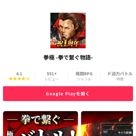
拳極 -拳で繋ぐ物語-
4.1
551+
格闘RPG
ド迫力バトル
★★★★☆
レビュー
ジャンル
特徴
Google Playを開く