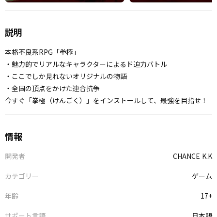
説明
本格不良系RPG「拳極」
・魅力的でリアルなキャラクターによるド迫力バトル
・ここでしか見れないオリジナルの物語
・全国の頂点をかけた連合抗争
今すぐ「拳極（けんごく）」をインストールして、最強を目指せ！
情報
開発者
CHANCE K.K
カテゴリー
ゲーム
年齢
17+
サポート言語
日本語